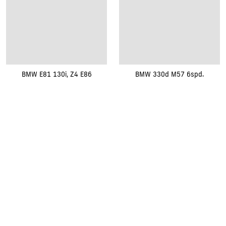
BMW E81 130i, Z4 E86
BMW 330d M57 6spd.
Renovak Kostelec nad Orlicí s.r.o.
Na Morávce 1057
|
|
517 41 Kostelec nad Orlicí
+420
494 321 321
renovak@renovak.cz