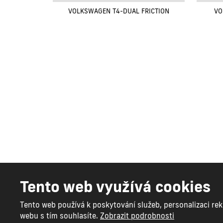
VOLKSWAGEN T4-DUAL FRICTION
VO
Renovak Kostelec
Tento web využívá cookies
© 2026 Renovak Kostelec nad Orlicí s.r.o. - všechna pr
Vytvořila
eBRÁNA s.r.o.
Tento web používá k poskytování služeb, personalizaci re
Mapa stránek
|
Podmínky použití
|
Bezpečnost a ochran
webu s tím souhlasíte.
Zobrazit podrobnosti