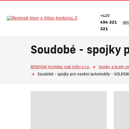
+420
494 321
re
321
Soudobé - spojky 
RENOVAK Kostelec nad Orlicí s.r.o.
Spojky a brzdy p
Soudobé - spojky pro osobní automobily - VOLKS