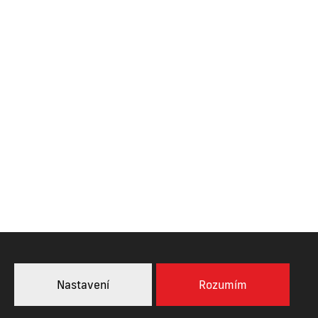
telec nad Orlicí
VYROBILA
Nastavení
Rozumím