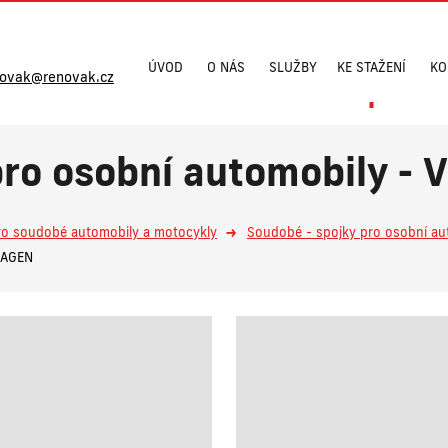
ÚVOD
O NÁS
SLUŽBY
KE STAŽENÍ
KO
novak@renovak.cz
pro osobní automobily 
ro soudobé automobily a motocykly
Soudobé - spojky pro osobní au
WAGEN