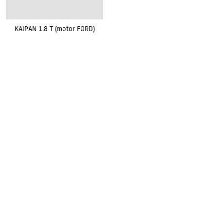
KAIPAN 1.8 T (motor FORD)
Renovak Kostelec nad Orlicí s.r.o.
Na Morávce 1057
|
|
517 41 Kostelec nad Orlicí
+420
494 321 321
renovak@renovak.cz