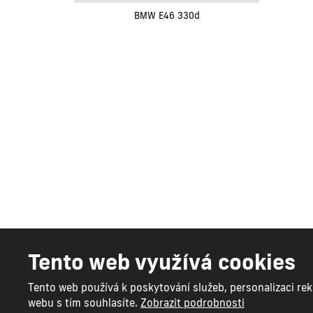
BMW E46 330d
Renovak Kostelec
Tento web využívá cookies
© 2026 Renovak Kostelec nad Orlicí s.r.o. - všechna pr
Vytvořila
eBRÁNA s.r.o.
Tento web používá k poskytování služeb, personalizaci re
Mapa stránek
|
Podmínky použití
|
Bezpečnost a ochran
webu s tím souhlasíte.
Zobrazit podrobnosti