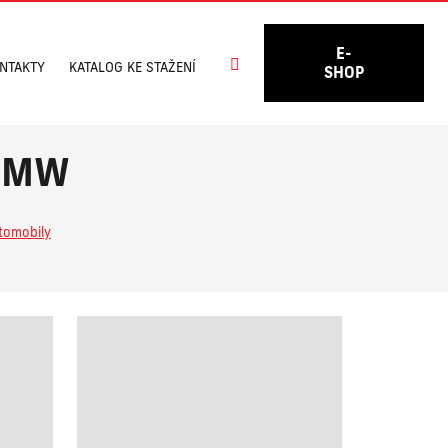
E-
Vyhledávání
NTAKTY
KATALOG KE STAŽENÍ
SHOP
 BMW
tomobily