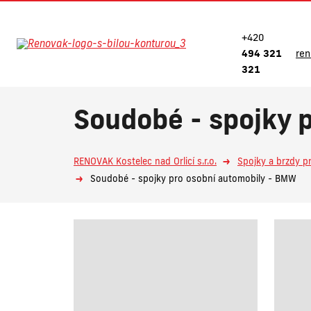
+420
494 321
re
321
Soudobé - spojky 
RENOVAK Kostelec nad Orlicí s.r.o.
Spojky a brzdy p
Soudobé - spojky pro osobní automobily - BMW