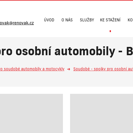
ÚVOD
O NÁS
SLUŽBY
KE STAŽENÍ
KO
novak@renovak.cz
pro osobní automobily -
ro soudobé automobily a motocykly
Soudobé - spojky pro osobní au