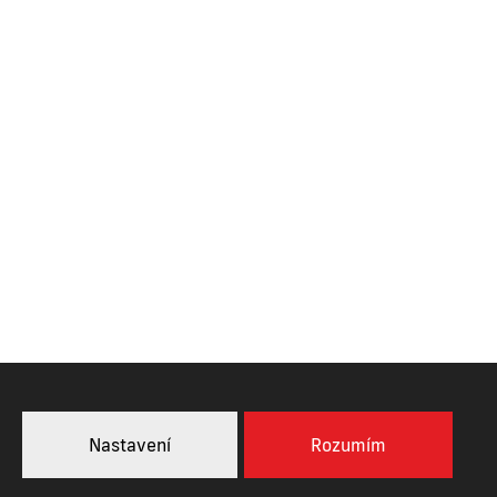
telec nad Orlicí
VYROBILA
Nastavení
Rozumím