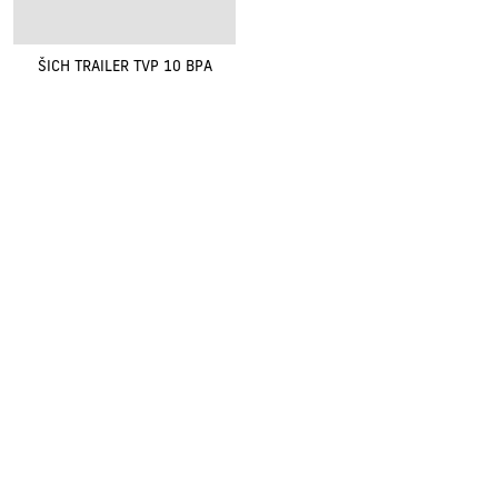
ŠICH TRAILER TVP 10 BPA
Renovak Kostelec nad Orlicí s.r.o.
Na Morávce 1057
|
|
517 41 Kostelec nad Orlicí
+420
494 321 321
renovak@renovak.cz