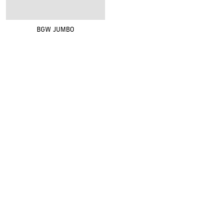
BGW JUMBO
Renovak Kostelec nad Orlicí s.r.o.
Na Morávce 1057
|
|
517 41 Kostelec nad Orlicí
+420
494 321 321
renovak@renovak.cz