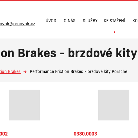
ÚVOD
O NÁS
SLUŽBY
KE STAŽENÍ
KO
novak@renovak.cz
on Brakes - brzdové kit
tion Brakes
Performance Friction Brakes - brzdové kity Porsche
002
0380.0003