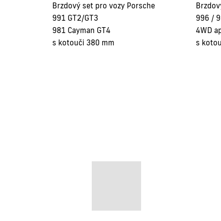
Brzdový set pro vozy Porsche
Brzdov
991 GT2/GT3
996 / 9
981 Cayman GT4
4WD ap
s kotouči 380 mm
s koto