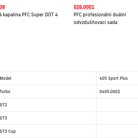
38
026.0001
á kapalina PFC Super DOT 4
PFC profesionální duální
odvzdušňovací sada
Model
405 Sport Plus
Turbo
0405.0002
GT2
GT3
GT3 Cup