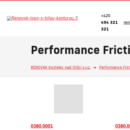
+420
494 321
re
321
Performance Fricti
RENOVAK Kostelec nad Orlicí s.r.o.
Performance Fric
0380.0001
0380.0