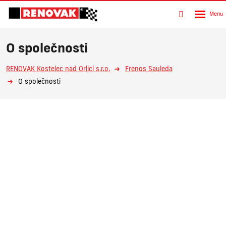
Rozbalen
Vyhledávání
menu
O společnosti
RENOVAK Kostelec nad Orlicí s.r.o.
Frenos Sauleda
O společnosti
Renovak Kostelec nad Orlicí s.r.o.
Na Morávce 1057
|
|
517 41 Kostelec nad Orlicí
+420
494 321 321