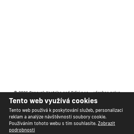
Renovak Kostelec nad Orlicí s.r.o.
Na Morávce 1057
|
|
517 41 Kostelec nad Orlicí
+420
494 321 321
renovak@renovak.cz
© 2026 Renovak Kostelec nad Orlicí s.r.o. - všechna práva
Tento web využívá cookies
vyhrazena
Vytvořila
eBRÁNA s.r.o.
Tento web používá k poskytování služeb, personalizaci
Mapa stránek
|
Podmínky použití
|
Bezpečnost a ochrana
reklam a analýze návštěvnosti soubory cookie.
osobních údajů
Používáním tohoto webu s tím souhlasíte.
Zobrazit
VYROBILA
podrobnosti