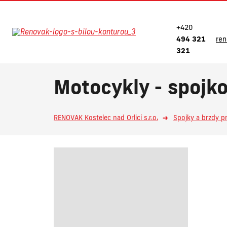
+420
494 321
re
321
Motocykly - spojk
RENOVAK Kostelec nad Orlicí s.r.o.
Spojky a brzdy p