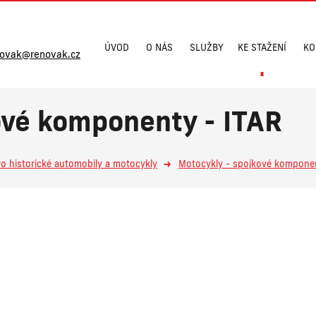
ÚVOD
O NÁS
SLUŽBY
KE STAŽENÍ
KO
novak@renovak.cz
ové komponenty - ITAR
ro historické automobily a motocykly
Motocykly - spojkové kompone