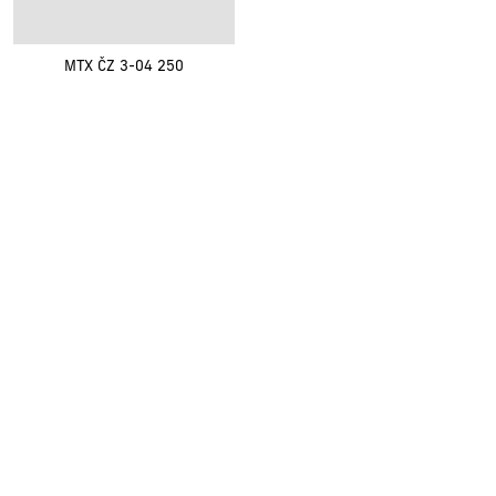
MTX ČZ 3-04 250
Renovak Kostelec nad Orlicí s.r.o.
Na Morávce 1057
|
|
517 41 Kostelec nad Orlicí
+420
494 321 321
renovak@renovak.cz