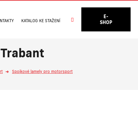
E-
Vyhledávání
NTAKTY
KATALOG KE STAŽENÍ
SHOP
 Trabant
rt
Spojkové lamely pro motorsport