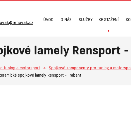
ÚVOD
O NÁS
SLUŽBY
KE STAŽENÍ
KO
novak@renovak.cz
jkové lamely Rensport -
ro tuning a motorsport
Spojkové komponenty pro tuning a motorspo
eramické spojkové lamely Rensport - Trabant