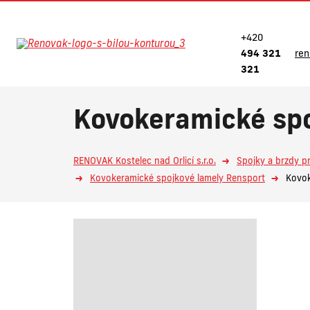
+420
494 321
re
321
Kovokeramické spo
RENOVAK Kostelec nad Orlicí s.r.o.
Spojky a brzdy p
Kovokeramické spojkové lamely Rensport
Kovok