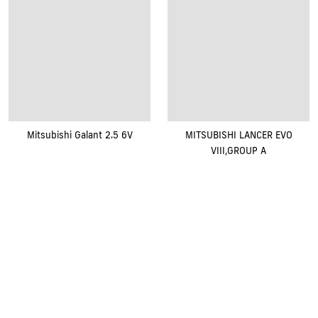
Mitsubishi Galant 2.5 6V
MITSUBISHI LANCER EVO
VIII,GROUP A
Renovak Kostelec nad Orlicí s.r.o.
Na Morávce 1057
|
|
517 41 Kostelec nad Orlicí