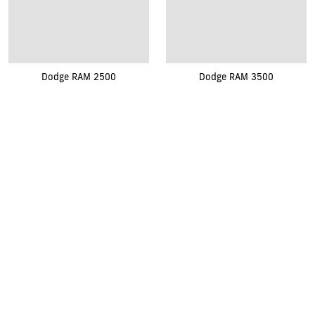
Dodge RAM 2500
Dodge RAM 3500
Renovak Kostelec nad Orlicí s.r.o.
Na Morávce 1057
|
|
517 41 Kostelec nad Orlicí
+420
494 321 321
renovak@renovak.cz