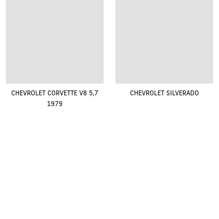
CHEVROLET CORVETTE V8 5,7
CHEVROLET SILVERADO
1979
Renovak Kostelec nad Orlicí s.r.o.
Na Morávce 1057
|
|
517 41 Kostelec nad Orlicí