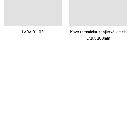
LADA 01-07
Kovokeramická spojková lamela
LADA 200mm
Renovak Kostelec nad Orlicí s.r.o.
Na Morávce 1057
|
|
517 41 Kostelec nad Orlicí
+420
494 321 321
renovak@renovak.cz