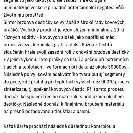
segmentů jako takových, ale taktéž i na ekologii a
minimalizuje veškeré případné potencionální negativa vůči
životnímu prostředí.
Sinter brzdové destičky se vyrábějí z široké řady kovových
prášků. Výsledný produkt je vždy složen minimálně z 10-ti
různých additiv - kovových složek jako například měd,
bronz, železo, keramika, grafit a další. Každá z těchto
sloučenin hraje svoji zásadní roli v chování brzdové destičky
/ v jejím výkonu. Tyto prášky se lisují a pečou při extrémních
tlacích a teplotách - ve formách při tlaku až okolo 30000psi.
Následně po vylisování adekvátního tvaru putují segmenty
do pece, kde probíhá při teplotách vyšších než 900°C proces
sinterizace, tj. spékání kovových částic. Při tomto procesu
dochází ke spojení třecího materiálu s podložním plechem
destičky. Následně dochází k finálnímu broušení materiálu
na přesně požadovanou tloušťku a balení.
Každá šarže prochází následně důslednou kontrolou a