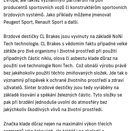
Evropě, ale taktéž významným partnerům na poli
producentů sportovních vozů či konstruktérům sportovních
brzdových systémů. Jako příklady můžeme jmenovat
Peugeot Sport, Renault Sport a další.
Brzdové destičky CL Brakes jsou vyvinuty na základě NoNi
Tech technologie. CL Brakes s vědomím faktu případné velké
zátěže pro živé organismy i životné prostředí při použití
případných částic niklu, olova či asbestu klade důraz na
použití své technologie Noni Tech. Což obnáší výrobu právě
bez jakéhokoliv použití těchto zmiňovaných složek. Jde tak o
významný příspěvek k ochraně životního prostředí a zdraví
uživatelů. Sinter brzdové destičky jsou tedy vyráběny na
základě lisování a spékání železných částic. Tyto složky se
pak při brzdění jednoduše uvolní do atmosféry bez
jakýchkoliv škodlivých vlivů na životní prostředí.
Značka klade důraz nejen na maximální výkon třecích