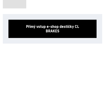
Přímý vstup e-shop destičky CL
BRAKES
Renovak Kostelec nad Orlicí s.r.o.
Na Morávce 1057
|
|
517 41 Kostelec nad Orlicí
+420
494 321 321