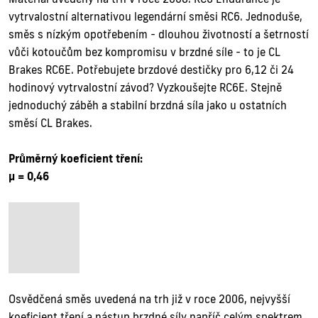
vytrvalostní alternativou legendární směsi RC6. Jednoduše,
směs s nízkým opotřebením - dlouhou životností a šetrností
vůči kotoučům bez kompromisu v brzdné síle - to je CL
Brakes RC6E. Potřebujete brzdové destičky pro 6,12 či 24
hodinový vytrvalostní závod? Vyzkoušejte RC6E. Stejně
jednoduchý záběh a stabilní brzdná síla jako u ostatních
směsí CL Brakes.
Průměrný koeficient tření:
µ = 0,46
Osvědčená směs uvedená na trh již v roce 2006, nejvyšší
koeficient tření a nástup brzdné síly napříč celým spektrem