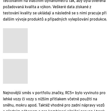
testováním na vlastním dynanometru tak, aby byla ověřena
požadovaná kvalita a výkon. Veškeré data získané z
testování kvality se ukládají a následně se s nimi pracuje při
dalším vývoje produktů a případných vylepšování produkce.
Nejnovější směs v portfoliu značky, RC5+ bylo vyvinuto pro
lehké vozy či vozy s nižším přítlakem včetně použití na
sněhu, mokru apod. Taktéž vhodné pro zadní nápravy vozů