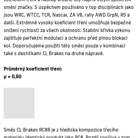
směsí značky. S úspěchem používáno v top disciplínách jako
jsou WRC, WTCC, TCR, Nascar, ZA V8, rally AWD GrpN, R5 a
další. Extrémně vysoký koeficient tření umožňuje bezpečné
snížení rychlosti za všech okolností. Stabilní křivka výkonu
zajišťuje perfektní modulaci a ochranu před plnou blokací
kol. Doporučujeme použití této směsi pouze v kombinaci
také s destičkami CL Brakes na druhé nápravě.
Průměrný koeficient tření:
µ = 0,60
Směs CL Brakes RC8R je z hlediska kompozice třecího
materiálu identický produkt jako RC8. Rozdíl spočívá v tom,