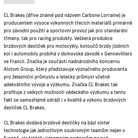
CL Brakes (dříve známé pod názvem Carbone Lorraine) je
producentem vysoce výkonných třecích materiálů primárně
pro závodní použití a sportovní provoz jak pro standardní
třmeny, tak pro racing produkty. Veškerá produkce
brzdových destiček pro motocykly, kotoučů brzdy jízdních
kol i automobily probíhá v domovské závodě v Gennevilliers
ve Francii. Značka je součástí nadnárodního koncernu
Alstom Group, který představuje význačného producenta
pro železniční průmyslu a letecký průmysl včetně
adekvátního vývoje a výzkumu. Značka CL Brakes tak
profituje z velkých možností vědeckého výzkumu a tento
fakt se samozřejmě odráží i v kvalitě a výkonu brzdových
destiček CL Brakes.
CL Brakes dodává brzdové destičky na bázi sinter
technologie jak jednotlivým soukromým teamům nejen v