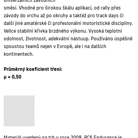
univerzálních závodních
směsí. Vhodné pro širokou škálu aplikací, od rally přes
závody do vrchu až po okruhy a taktéž pro track days či
další jiné amatérské či profesionální motoristické disciplíny.
Velice stabilní křivka brzdného výkonu. Vysoká teplotní
odolnost, životnost, adekvátní nástuup. Používáno úspěšně
spoustou teamů nejen v Evropě, ale i na dalších
kontinentech.
Průměrný koeficient tření:
µ = 0,50
Materiál uvedený na trh v roce 2008. RC6 Endurance je