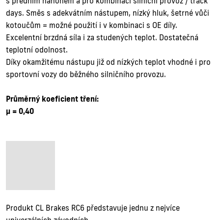
s předním náhonem a pro kombinaci silniční provoz / track
days. Směs s adekvátním nástupem, nízký hluk, šetrné vůči
kotoučům = možné použití i v kombinaci s OE díly.
Excelentní brzdná síla i za studených teplot. Dostatečná
teplotní odolnost.
Díky okamžitému nástupu již od nízkých teplot vhodné i pro
sportovní vozy do běžného silničního provozu.
Průměrný koeficient tření:
µ = 0,40
Produkt CL Brakes RC6 představuje jednu z nejvíce