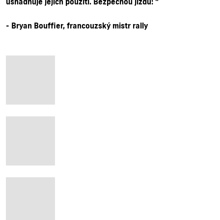
usnadňuje jejich použití. Bezpečnou jízdu! "
- Bryan Bouffier, francouzský mistr rally