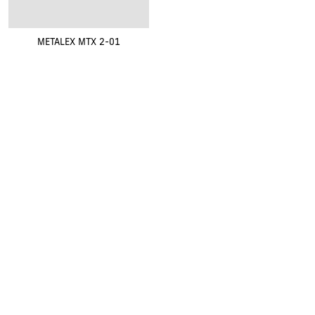
METALEX MTX 2-01
Renovak Kostelec nad Orlicí s.r.o.
Na Morávce 1057
|
|
517 41 Kostelec nad Orlicí
+420
494 321 321
renovak@renovak.cz