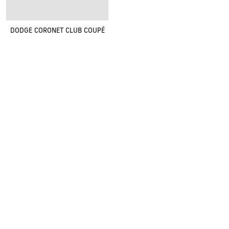
DODGE CORONET CLUB COUPÉ
Renovak Kostelec nad Orlicí s.r.o.
Na Morávce 1057
|
|
517 41 Kostelec nad Orlicí
+420
494 321 321
renovak@renovak.cz