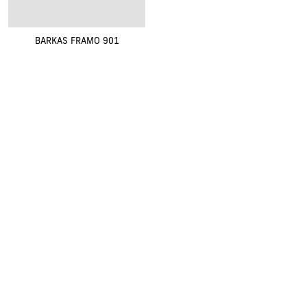
BARKAS FRAMO 901
Renovak Kostelec nad Orlicí s.r.o.
Na Morávce 1057
|
|
517 41 Kostelec nad Orlicí
+420
494 321 321
renovak@renovak.cz