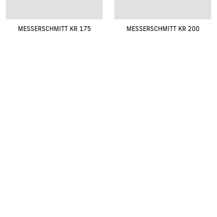
MESSERSCHMITT KR 175
MESSERSCHMITT KR 200
Renovak Kostelec nad Orlicí s.r.o.
Na Morávce 1057
|
|
517 41 Kostelec nad Orlicí
+420
494 321 321
renovak@renovak.cz