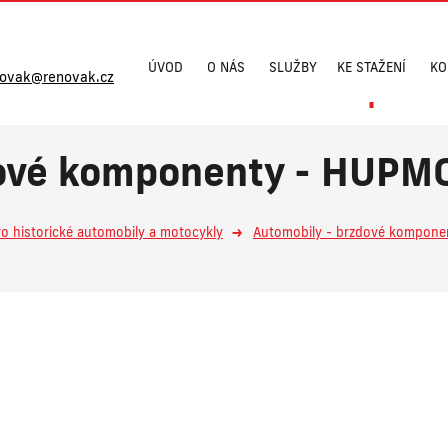
ÚVOD
O NÁS
SLUŽBY
KE STAŽENÍ
KO
novak@renovak.cz
dové komponenty - HUPM
ro historické automobily a motocykly
Automobily - brzdové kompone