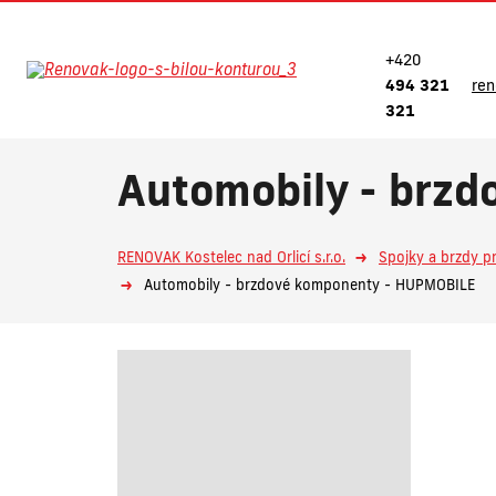
+420
494 321
re
321
Automobily - brz
RENOVAK Kostelec nad Orlicí s.r.o.
Spojky a brzdy p
Automobily - brzdové komponenty - HUPMOBILE