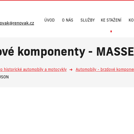
ÚVOD
O NÁS
SLUŽBY
KE STAŽENÍ
KO
novak@renovak.cz
dové komponenty - MAS
ro historické automobily a motocykly
Automobily - brzdové kompone
GUSON