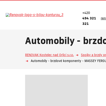
+420
494 321
re
321
Automobily - brz
RENOVAK Kostelec nad Orlicí s.r.o.
Spojky a brzdy p
Automobily - brzdové komponenty - MASSEY FER